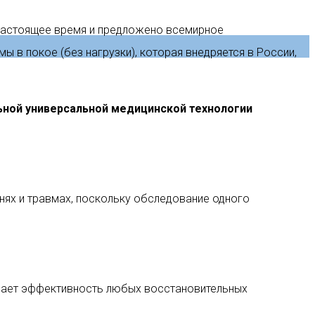
в настоящее время и предложено всемирное
 в покое (без нагрузки), которая внедряется в России,
льной универсальной медицинской технологии
нях и травмах, поскольку обследование одного
ивает эффективность любых восстановительных