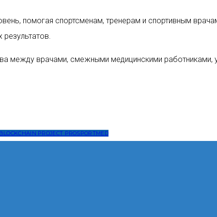
вень, помогая спортсменам, тренерам и спортивным врачам
х результатов.
тва между врачами, смежными медицинскими работниками, у
LOCKCHAIN PROJECT PROSPORTMED