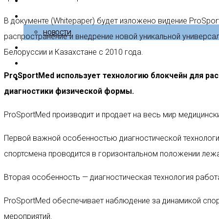
Клиническая медицина
О компании
В документе (Whitepaper) будет изложено видение ProSp
НОВОСТИ
распространение и внедрение новой уникальной универсал
Контакты
Белоруссии и Казахстане с 2010 года.
English
ProSportMed использует технологию блокчейн для рас
Blockchain
диагностики физической формы.
ProSportMed производит и продает на весь мир медицинск
Первой важной особенностью диагностической технологии
спортсмена проводится в горизонтальном положении лежа
Вторая особенность — диагностическая технология работает
ProSportMed обеспечивает наблюдение за динамикой спор
мероприятий.