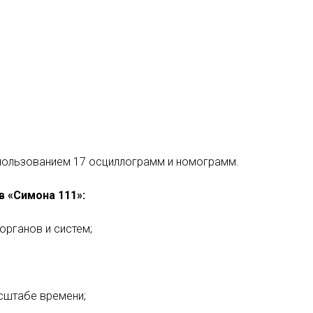
спользованием 17 осциллограмм и номограмм.
 «Симона 111»:
рганов и систем;
сштабе времени;