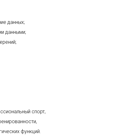
ие данных;
ми данными;
ерений;
ссиональный спорт,
ренированности,
ических функций.