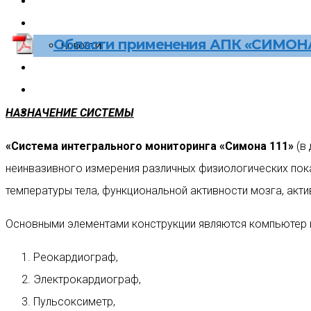
Клиническая медицина
О компании
Области применения АПК «СИМОНА 
НОВОСТИ
Контакты
English
НАЗНАЧЕНИЕ СИСТЕМЫ
Blockchain
«Система интегрального мониторинга «Симона 111»
(в 
неинвазивного измерения различных физиологических пока
температуры тела, функциональной активности мозга, акт
Основными элементами конструкции являются компьютер и
Реокардиограф,
Электрокардиограф,
Пульсоксиметр,