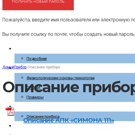
Пожалуйста, введите имя пользователя или электронную п
Вы получите ссылку по почте, чтобы создать новый пароль
Главная
Подробнее
Домой
Прибор
Описание прибора
Технология
Физиологические основы технологии
Описание прибо
СТАТЬИ
Примеры
Прибор
Описание прибора
Описание АПК «СИМОНА 111»
МАСТЕР-КЛАСС